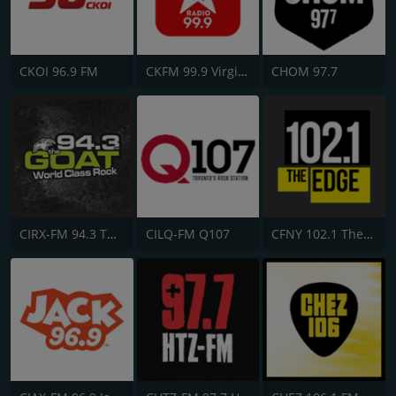
CKOI 96.9 FM
CKFM 99.9 Virgin Radio Toronto
CHOM 97.7
CIRX-FM 94.3 The Goat
CILQ-FM Q107
CFNY 102.1 The Edge FM