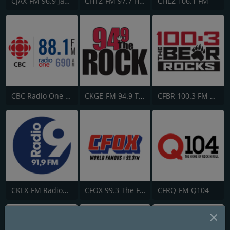
CJAX-FM 96.9 Jack FM
CHTZ-FM 97.7 HTZ
CHEZ 106.1 FM
CBC Radio One Vancouver
CKGE-FM 94.9 The Rock
CFBR 100.3 FM The Bear
CKLX-FM Radio9 91.9
CFOX 99.3 The Fox
CFRQ-FM Q104