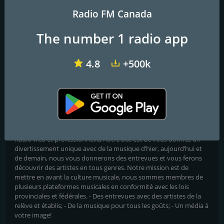
Radio FM Canada
The number 1 radio app
CBR CBC Radio One Calgary
CKMM 103.1 Virgin Radio Winnipeg
CIND-FM Indie88
4.8
+500k
Radio Lp Web
Un média à votre image!
Nous sommes dans le milieu musical depuis plus de 15 ans en
Radio web et professionnelle, notre but est de vous donnez un
divertissement unique avec de la musique d’hier, aujourd’hui et
de demain, nous vous donnerons des entrevues et vous ferons
découvrir des artistes en tous genres. Notre mission est de
mettre en avant la culture musicale, nous sommes membres de
plusieurs plateformes musicales en conformité avec les lois
provinciales et fédérales. - Des entrevues avec des artistes de la
relève et établis; - De la musique pour tous les goûts; - Un média à
votre image!