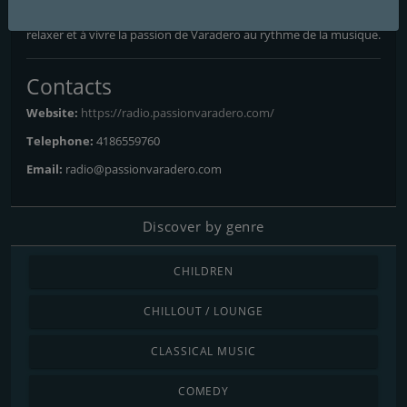
Varadero est plus qu’une radio : c’est une invitation à voyager, à
relaxer et à vivre la passion de Varadero au rythme de la musique.
Contacts
Website:
https://radio.passionvaradero.com/
Telephone:
4186559760
Email:
radio@passionvaradero.com
Discover by genre
CHILDREN
CHILLOUT / LOUNGE
CLASSICAL MUSIC
COMEDY