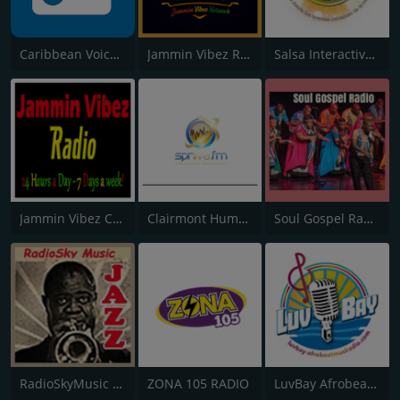
Caribbean Voice Radio
Jammin Vibez Radio - 24/7
Salsa Interactiva Radio
Jammin Vibez Classics
Clairmont Humphrey
Soul Gospel Radio
RadioSkyMusic Jazz
ZONA 105 RADIO
LuvBay Afrobeat Music/Talk Radio