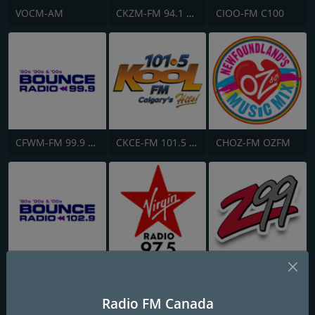
VOCM-AM
CKZM-FM 94.1 myFM
CIOO-FM C100
CFWM-FM 99.9 Bob FM
CKCE-FM 101.5 KooL FM
CHOZ-FM OZFM
CKLH 102.9 K-Lite
CIQM 97.5 Virgin Radio London
CIZL-FM Z99
Radio FM Canada