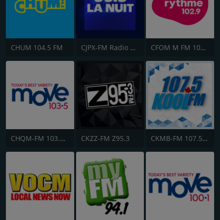
CHUM 104.5 FM
CJPX-FM Radio Classique Montréal
CFOM M FM 102.9
CHQM-FM 103.5 QM/FM
CKZZ-FM Z95.3
CKMB-FM 107.5 Kool FM