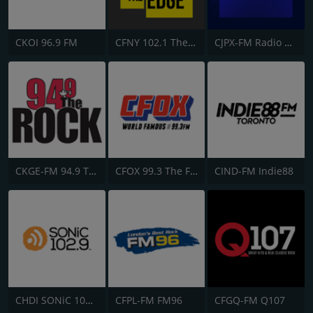
CKOI 96.9 FM
CFNY 102.1 The Edge FM
CJPX-FM Radio Classique Montréal
CKGE-FM 94.9 The Rock
CFOX 99.3 The Fox
CIND-FM Indie88
CHDI SONiC 102.9 FM
CFPL-FM FM96
CFGQ-FM Q107