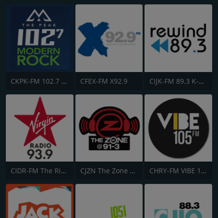
CKPK-FM 102.7 The Peak
CFEX-FM X92.9
CIJK-FM 89.3 K-Rock
CIDR-FM The River
CJZN The Zone 91.3
CHRY-FM VIBE 105.5